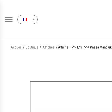
FRENCH
Accueil
/
Boutique
/
Affiches
/ Affiche – ᐹᓴ ᒪᖏᐅᖅ Passa Mangiuk 