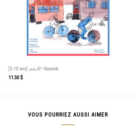
[5-10 ans] ᓄᓇᕕᒃ Nunavik
11.50
$
VOUS POURRIEZ AUSSI AIMER