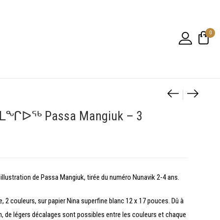
0
Navigatio
Affiche
Affich
ᓴ ᒪᖏᐅᖅ Passa Mangiuk – 3
illustration de Passa Mangiuk, tirée du numéro Nunavik 2-4 ans.
, 2 couleurs, sur papier Nina superfine blanc 12 x 17 pouces. Dû à
n, de légers décalages sont possibles entre les couleurs et chaque