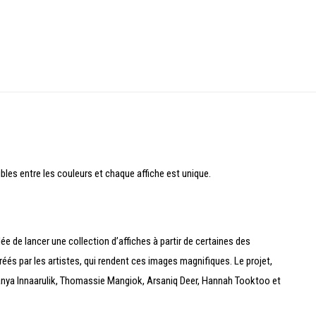
bles entre les couleurs et chaque affiche est unique.
e de lancer une collection d’affiches à partir de certaines des
éés par les artistes, qui rendent ces images magnifiques. Le projet,
 Tanya Innaarulik, Thomassie Mangiok, Arsaniq Deer, Hannah Tooktoo et