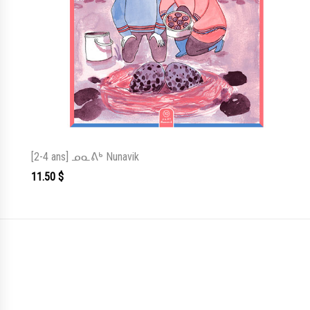
[2-4 ans] ᓄᓇᕕᒃ Nunavik
11.50
$