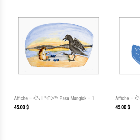
Affiche – ᐹᓴ ᒪᖏᐅᖅ Pasa Mangiok – 1
Affiche – 
45.00
$
45.00
$