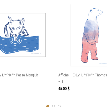
ᐹᓴ ᒪᖏᐅᖅ Passa Mangiuk – 1
Affiche – ᑑᒪᓯ ᒪᖏᐅᖅ Thomass
– 1
45.00
$