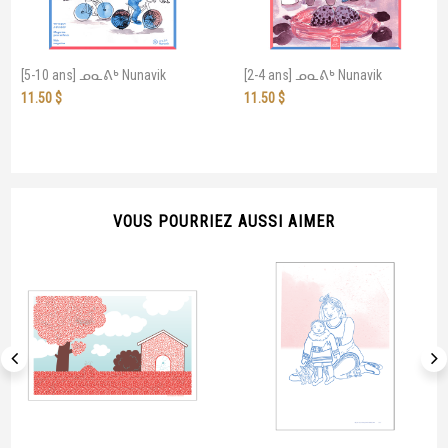
[5-10 ans] ᓄᓇᕕᒃ Nunavik
[2-4 ans] ᓄᓇᕕᒃ Nunavik
11.50
$
11.50
$
VOUS POURRIEZ AUSSI AIMER