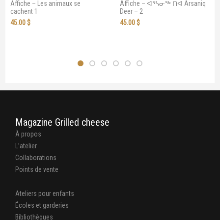
Affiche – Les animaux se
Affiche – ᐊᕐᓴᓂᖅ ᑎᐊ Arsaniq
cachent 1
Deer – 2
45.00
$
45.00
$
Magazine Grilled cheese
À propos
L’atelier
Collaborations
Points de vente
Ateliers pour enfants
Écoles et garderies
Bibliothèques