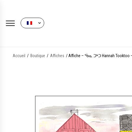
FRENCH
Accueil
/
Boutique
/
Affiches
/ Affiche – ᖄᓇ ᑐᒃᑐ Hannah Tooktoo 