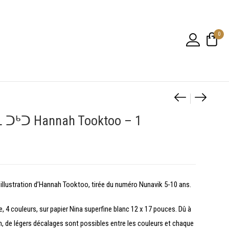
0
Navigatio
Affiche
Affich
ᓇ ᑐᒃᑐ Hannah Tooktoo – 1
illustration d’Hannah Tooktoo, tirée du numéro Nunavik 5-10 ans.
, 4 couleurs, sur papier Nina superfine blanc 12 x 17 pouces. Dû à
n, de légers décalages sont possibles entre les couleurs et chaque