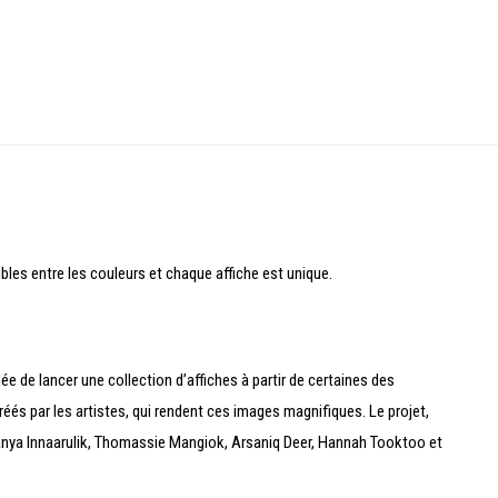
bles entre les couleurs et chaque affiche est unique.
e de lancer une collection d’affiches à partir de certaines des
éés par les artistes, qui rendent ces images magnifiques. Le projet,
 Tanya Innaarulik, Thomassie Mangiok, Arsaniq Deer, Hannah Tooktoo et