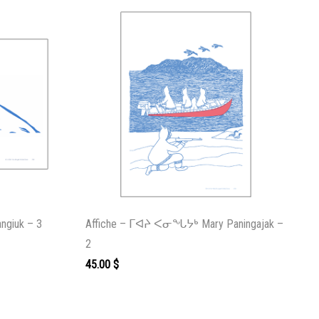
giuk – 3
Affiche – ᒥᐊᔨ ᐸᓂᖓᔭᒃ Mary Paningajak –
2
45.00
$