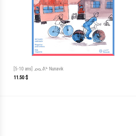
[5-10 ans] ᓄᓇᕕᒃ Nunavik
11.50
$