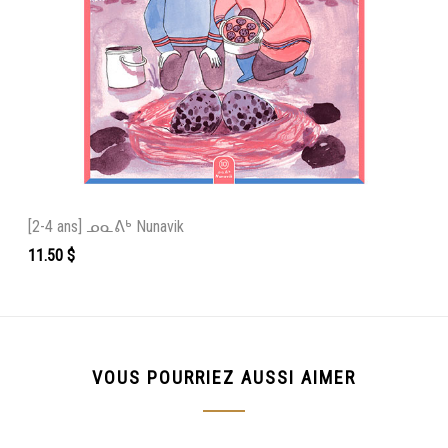
[2-4 ans] ᓄᓇᕕᒃ Nunavik
11.50
$
VOUS POURRIEZ AUSSI AIMER