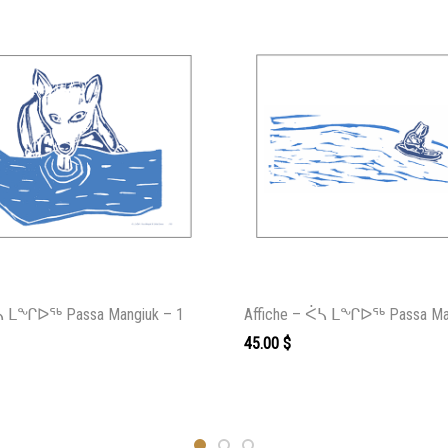
ᐹᓴ ᒪᖏᐅᖅ Passa Mangiuk – 1
Affiche – ᐹᓴ ᒪᖏᐅᖅ Passa Man
45.00
$