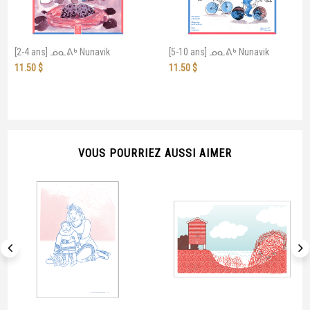
[2-4 ans] ᓄᓇᕕᒃ Nunavik
[5-10 ans] ᓄᓇᕕᒃ Nunavik
11.50
$
11.50
$
VOUS POURRIEZ AUSSI AIMER