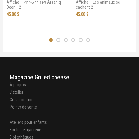
Affiche – ᐊᕐᓴᓂᖅ ᑎᐊ Arsaniq
Affiche – Les animaux se
Deer – 2
cachent 2
45.00
$
45.00
$
Magazine Grilled cheese
À propos
L’atelier
Collaborations
Points de vente
Ateliers pour enfants
Écoles et garderies
Bibliothèques