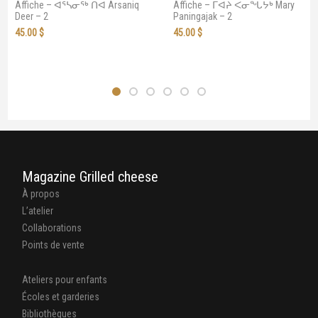
Affiche – ᐊᕐᓴᓂᖅ ᑎᐊ Arsaniq
Affiche – ᒥᐊᔨ ᐸᓂᖓᔭᒃ Mary
Deer – 2
Paningajak – 2
45.00
$
45.00
$
Magazine Grilled cheese
À propos
L’atelier
Collaborations
Points de vente
Ateliers pour enfants
Écoles et garderies
Bibliothèques