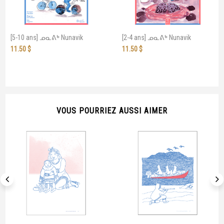
[5-10 ans] ᓄᓇᕕᒃ Nunavik
[2-4 ans] ᓄᓇᕕᒃ Nunavik
11.50
$
11.50
$
VOUS POURRIEZ AUSSI AIMER