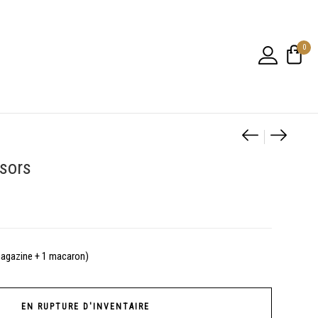
0
Navigatio
[2-4 ans]
Affich
ésors
magazine + 1 macaron)
EN RUPTURE D'INVENTAIRE