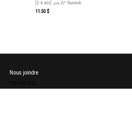
[2-4 ans] ᓄᓇᕕᒃ Nunavik
 $.
 8.00 $.
11.50
$
Nous joindre
1 514 452-2132
Formulaire de contact