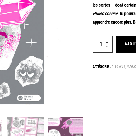
les sortes — dont certai
Grilled cheese
. Tu pourr
apprendre encore plus. B
AJOU
CATÉGORIE :
5-10 ANS
,
MAGA