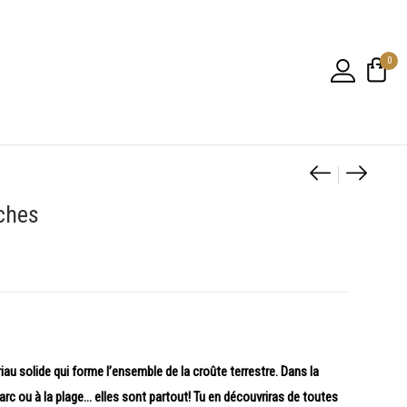
0
Navigatio
[5-10 ans
[2-4 an
ches
au solide qui forme l’ensemble de la croûte terrestre. Dans la
parc ou à la plage… elles sont partout! Tu en découvriras de toutes