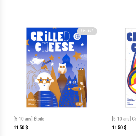
ÉPUISÉ
[5-10 ans] Étoile
[5-10 ans] C
11.50
$
11.50
$