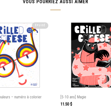
VOUS POURRIEZ AUSSI AIMER
ÉPUISÉ
ouleurs – numéro à colorier
[5-10 ans] Magie
11.50
$